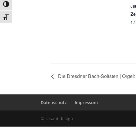
Umschalten auf hohe Kontraste
Ja
Ze
Schrift vergrößern
17
Die Dresdner Bach-Solisten | Orgel: 
Datenschutz
Impressum
© rasani.design