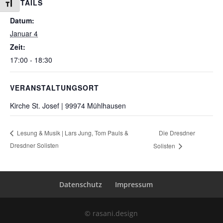
DETAILS
Schrift vergrößern
Datum:
Januar 4
Zeit:
17:00 - 18:30
VERANSTALTUNGSORT
Kirche St. Josef | 99974 Mühlhausen
Die Dresdner
Lesung & Musik | Lars Jung, Tom Pauls &
Dresdner Solisten
Solisten
Datenschutz
Impressum
© rasani.design