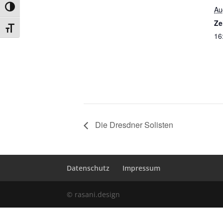
Umschalten auf hohe Kontraste
Au
Ze
Schrift vergrößern
16
Die Dresdner Solisten
Datenschutz
Impressum
© rasani.design