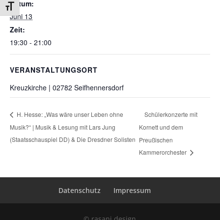
Datum:
Schrift vergrößern
Juni 13
Zeit:
19:30 - 21:00
VERANSTALTUNGSORT
Kreuzkirche | 02782 Seifhennersdorf
Schülerkonzerte mit
H. Hesse: „Was wäre unser Leben ohne
Musik?“ | Musik & Lesung mit Lars Jung
Kornett und dem
(Staatsschauspiel DD) & Die Dresdner Solisten
Preußischen
Kammerorchester
Datenschutz
Impressum
© rasani.design