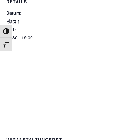
DETAILS
Datum:
März 1
Zeit:
Umschalten auf hohe Kontraste
17:30 - 19:00
Schrift vergrößern
VERANSTALTUNGSORT