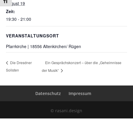
Schrift vergrößern
August 19
Zeit:
19:30 - 21:00
VERANSTALTUNGSORT
Pfarrkirche | 18556 Altenkirchen/ Rügen
Ein Gesprächskonzert – über die „Geheimnisse
Die Dresdner
Solisten
der Musik“
Datenschutz
Impressum
© rasani.design