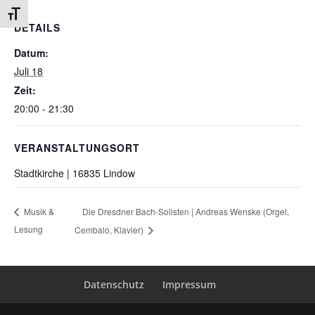
Schrift vergrößern
DETAILS
Datum:
Juli 18
Zeit:
20:00 - 21:30
VERANSTALTUNGSORT
Stadtkirche | 16835 Lindow
Die Dresdner Bach-Solisten | Andreas Wenske (Orgel,
Musik &
Lesung
Cembalo, Klavier)
Datenschutz
Impressum