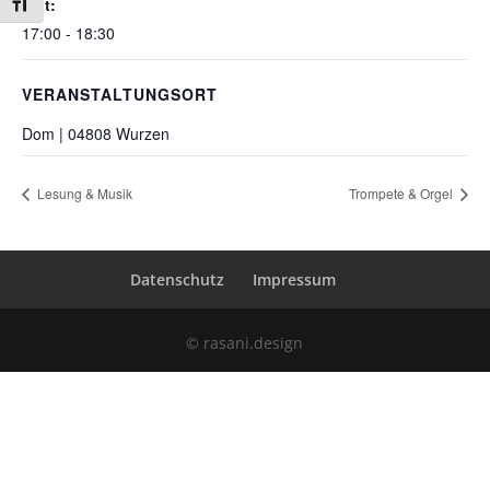
Zeit:
Schrift vergrößern
17:00 - 18:30
VERANSTALTUNGSORT
Dom | 04808 Wurzen
Lesung & Musik
Trompete & Orgel
Datenschutz
Impressum
© rasani.design