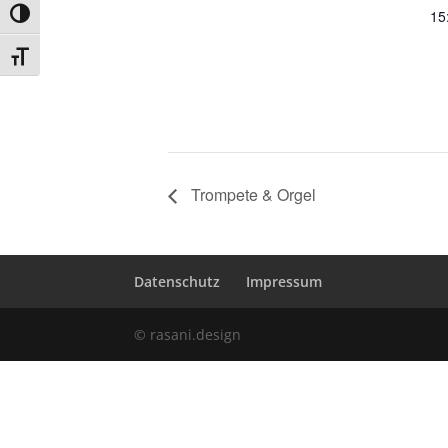
15
Umschalten auf hohe Kontraste
Schrift vergrößern
Trompete & Orgel
Datenschutz
Impressum
© rasani.design